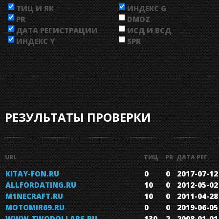
ТИЦ И ЯК
ИНДЕКС G
PR
DMOZ
ДАТА РЕГИСТРАЦИИ
ИСД И ВСД
ИНДЕКС Y
SPR
РЕЗУЛЬТАТЫ ПРОВЕРКИ
URL
ТИЦ
PR
ДАТА РЕГ.
KITAY-FON.RU
0
0
2017-07-12
ALLFORDATING.RU
10
0
2012-05-02
M1NECRAFT.RU
10
0
2011-04-28
MOTOMIR69.RU
0
0
2019-06-05
WWW.TWODOLLARS.RU
130
2
2008-01-01