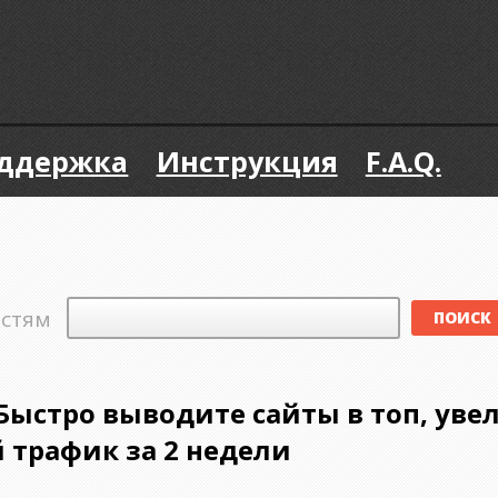
ддержка
Инструкция
F.A.Q.
остям
Быстро выводите сайты в топ, ув
 трафик за 2 недели