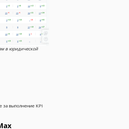
сам в юридической
е за выполнение KPI
Max