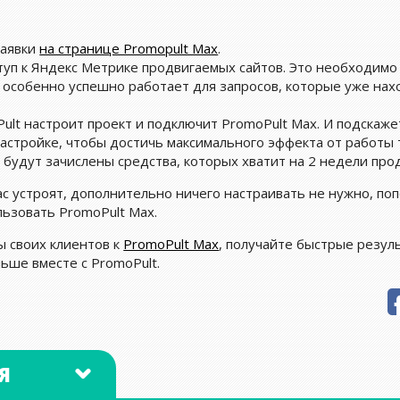
заявки
на странице Promopult Max
.
уп к Яндекс Метрике продвигаемых сайтов. Это необходимо
 особенно успешно работает для запросов, которые уже нахо
ult настроит проект и подключит PromoPult Max. И подскажет
астройке, чтобы достичь максимального эффекта от работы 
а будут зачислены средства, которых хватит на 2 недели про
ас устроят, дополнительно ничего настраивать не нужно, поп
ьзовать PromoPult Max.
 своих клиентов к
PromoPult Max
, получайте быстрые резул
ьше вместе с PromoPult.
Я