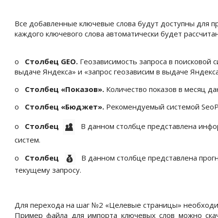
Все добавленные ключевые слова будут доступны для п
каждого ключевого слова автоматически будет рассчит
o
Столбец
GEO
.
Геозависимость запроса в поисковой с
выдаче Яндекса» и «запрос геозависим в выдаче Яндекса
o
Столбец «Показов»
.
Количество показов в месяц да
o
Столбец «Бюджет»
.
Рекомендуемый системой
SeoP
o
Столбец
В данном столбце представлена инфо
систем.
o
Столбец
В данном столбце представлена прогн
текущему запросу.
Для перехода на шаг №2 «Целевые страницы» необходи
Пример файла для импорта ключевых слов можно скач