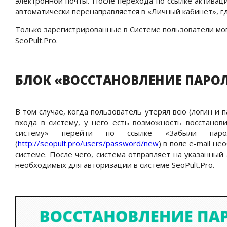
электронной почты. После перехода по ссылке активац
автоматически перенаправляется в «Личный кабинет», г
Только зарегистрированные в Системе пользователи мо
SeoPult
.
Pro
.
БЛОК «ВОССТАНОВЛЕНИЕ ПАРОЛ
В том случае, когда пользователь утерял всю (логин и
входа в систему, у него есть возможность восстано
систему» перейти по ссылке «Забыли паро
(
http://seopult.pro/users/password/new
) в поле
e
-
mail
нео
системе. После чего, система отправляет на указанны
необходимых для авторизации в системе
SeoPult
.
Pro
.